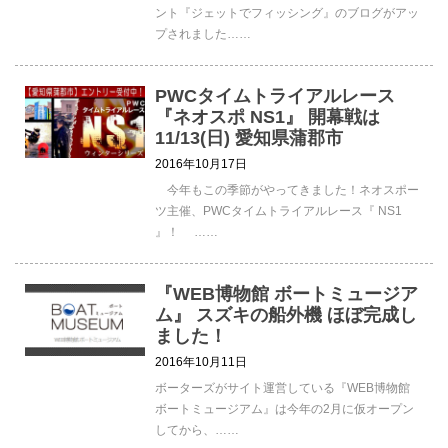
ント『ジェットでフィッシング』のブログがアッ
プされました……
PWCタイムトライアルレース
『ネオスポ NS1』 開幕戦は
11/13(日) 愛知県蒲郡市
2016年10月17日
今年もこの季節がやってきました！ネオスポー
ツ主催、PWCタイムトライアルレース『 NS1
』！ ……
『WEB博物館 ボートミュージア
ム』 スズキの船外機 ほぼ完成し
ました！
2016年10月11日
ボーターズがサイト運営している『WEB博物館
ボートミュージアム』は今年の2月に仮オープン
してから、……