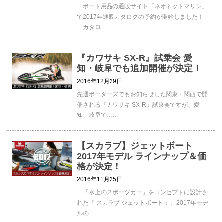
ボート用品の通販サイト「ネオネットマリン」
で2017年通販カタログの予約が開始しました！
カタロ……
『カワサキ SX-R』試乗会 愛
知・岐阜でも追加開催が決定！
2016年12月29日
先週ボーターズでもお知らせした関東・関西で開
催される『カワサキ SX-R』試乗会ですが、愛
知、岐阜で……
【スカラブ】ジェットボート
2017年モデル ラインナップ＆価
格が決定！
2016年11月25日
「水上のスポーツカー」をコンセプトに設計さ
れた『 スカラブ ジェットボート 』。2017年モデ
ルの……