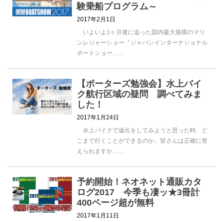
験乗船プログラム～
2017年2月1日
いよいよ1ヶ月後に迫った国内最大規模のマリ
ンレジャーショー『ジャパンインターナショナル
ボートショー……
【ボーターズ勉強会】水上バイ
ク航行区域の疑問 調べてみま
した！
2017年1月24日
水上バイクで遠出をしてみようと思った時、ど
こまで行くことができるのか。皆さんは正確に答
えられますか……
予約開始！ネオネット通販カタ
ログ2017 今季も凄ッ★3冊計
400ページ超が無料
2017年1月11日