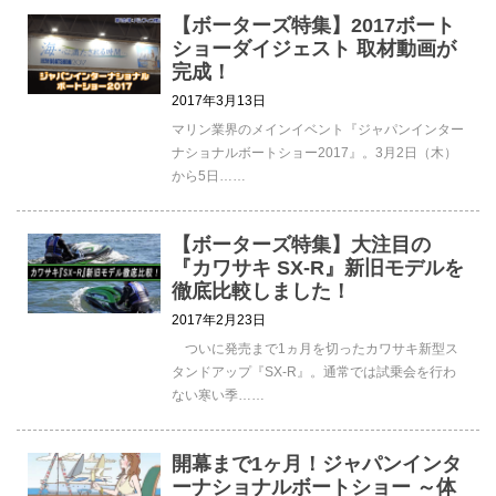
【ボーターズ特集】2017ボート
ショーダイジェスト 取材動画が
完成！
2017年3月13日
マリン業界のメインイベント『ジャパンインター
ナショナルボートショー2017』。3月2日（木）
から5日……
【ボーターズ特集】大注目の
『カワサキ SX-R』新旧モデルを
徹底比較しました！
2017年2月23日
ついに発売まで1ヵ月を切ったカワサキ新型ス
タンドアップ『SX-R』。通常では試乗会を行わ
ない寒い季……
開幕まで1ヶ月！ジャパンインタ
ーナショナルボートショー ～体