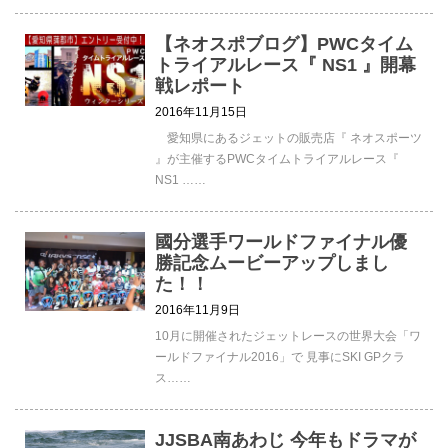
【ネオスポブログ】PWCタイム
トライアルレース『 NS1 』開幕
戦レポート
2016年11月15日
愛知県にあるジェットの販売店『 ネオスポーツ
』が主催するPWCタイムトライアルレース『
NS1 ……
國分選手ワールドファイナル優
勝記念ムービーアップしまし
た！！
2016年11月9日
10月に開催されたジェットレースの世界大会「ワ
ールドファイナル2016」で 見事にSKI GPクラ
ス……
JJSBA南あわじ 今年もドラマが