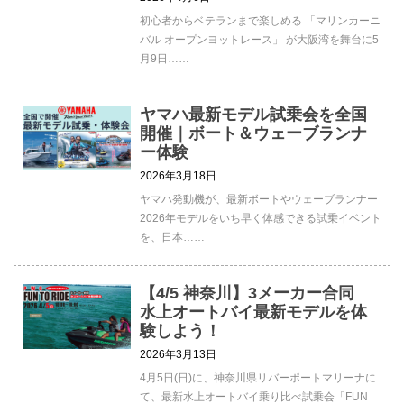
初心者からベテランまで楽しめる 「マリンカーニ
バル オープンヨットレース」 が大阪湾を舞台に5
月9日……
ヤマハ最新モデル試乗会を全国
開催｜ボート＆ウェーブランナ
ー体験
2026年3月18日
ヤマハ発動機が、最新ボートやウェーブランナー
2026年モデルをいち早く体感できる試乗イベント
を、日本……
【4/5 神奈川】3メーカー合同
水上オートバイ最新モデルを体
験しよう！
2026年3月13日
4月5日(日)に、神奈川県リバーポートマリーナに
て、最新水上オートバイ乗り比べ試乗会「FUN