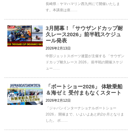
長崎県：ヤマハマリン西九州にて開催いたしま
す。本講座は座……
3月開幕！「サウザンドカップ耐
久レース2026」前半戦スケジュ
ール発表
2026年2月13日
中部ジェットスポーツ連盟が主催する 「サウザン
ドカップ耐久レース 2026」 前半戦の開催スケジ
ュー……
「ボートショー2026」 体験乗船
＆海ゼミ 受付まもなくスタート
2026年2月12日
「ジャパンインターナショナルボートショー
2026」 開催まで、いよいよあと約2か月となりま
した。 ボ……