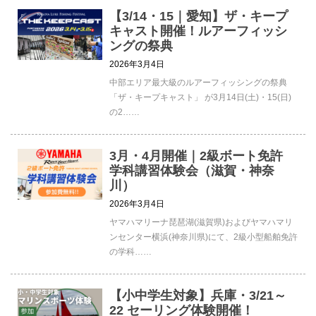
【3/14・15｜愛知】ザ・キープ
キャスト開催！ルアーフィッシ
ングの祭典
2026年3月4日
中部エリア最大級のルアーフィッシングの祭典
「ザ・キープキャスト」 が3月14日(土)・15(日)
の2……
3月・4月開催｜2級ボート免許
学科講習体験会（滋賀・神奈
川）
2026年3月4日
ヤマハマリーナ琵琶湖(滋賀県)およびヤマハマリ
ンセンター横浜(神奈川県)にて、2級小型船舶免許
の学科……
【小中学生対象】兵庫・3/21～
22 セーリング体験開催！