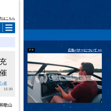
方はこちら
広告バナーについて >>
験充
開催
心者
 15:30
和歌山