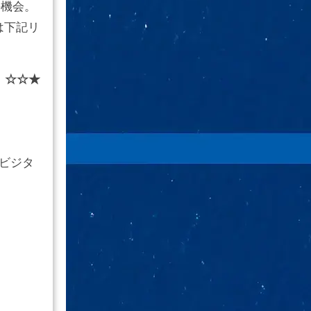
の機会。
は下記リ
 ☆☆★
 ビジタ