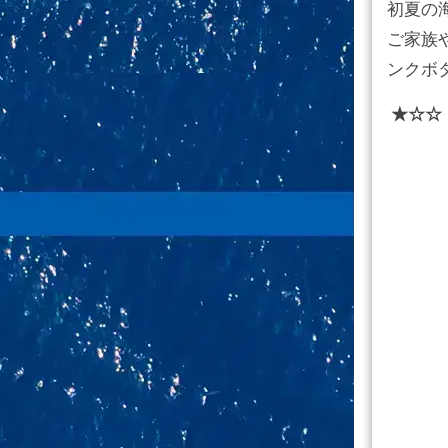
初夏の
ご家族
ンクボ
★☆☆