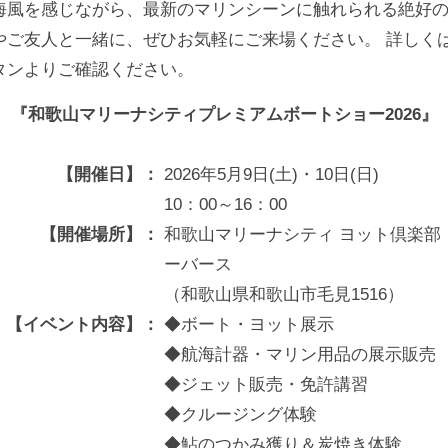
海風を感じながら、最新のマリンシーンに触れられる絶好
やご友人と一緒に、ぜひお気軽にご来場ください。 詳しく
タンよりご確認ください。
 『和歌山マリーナシティプレミアムボートショー2026』
【開催日】：
2026年5月9日(土)・10日(日)
10：00～16：00
【開催場所】：
和歌山マリーナシティ ヨット倶楽部
ーバース
（和歌山県和歌山市毛見1516）
【イベント内容】：
◆ボート・ヨット展示
◆航海計器・マリン用品の展示販売
◆ジェット販売・免許講習
◆クルージング体験
◆鮎のつかみ獲り＆炭焼き体験