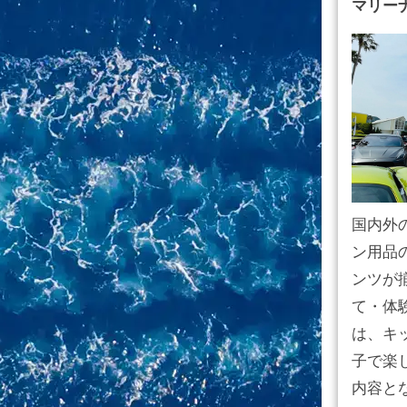
マリー
国内外
ン用品
ンツが
て・体
は、キ
子で楽
内容と