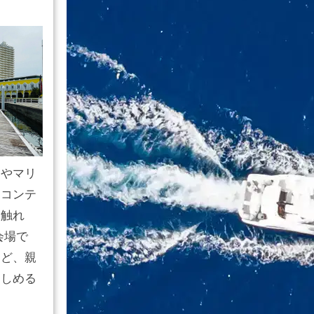
器やマリ
なコンテ
・触れ
会場で
など、親
楽しめる