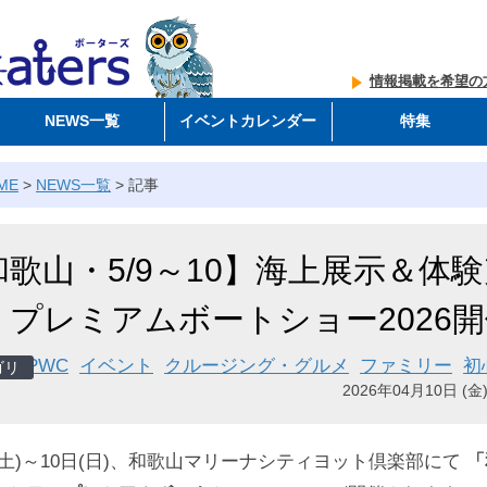
情報掲載を希望の
NEWS一覧
イベントカレンダー
特集
ME
>
NEWS一覧
>
記事
和歌山・5/9～10】海上展示＆体
！プレミアムボートショー2026
PWC
イベント
クルージング・グルメ
ファミリー
初
2026年04月10日 (金)
(土)～10日(日)、和歌山マリーナシティヨット倶楽部にて
「