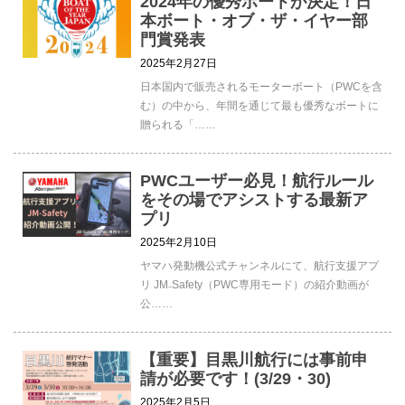
2024年の優秀ボートが決定！日
本ボート・オブ・ザ・イヤー部
門賞発表
2025年2月27日
日本国内で販売されるモーターボート（PWCを含
む）の中から、年間を通じて最も優秀なボートに
贈られる「……
PWCユーザー必見！航行ルール
をその場でアシストする最新ア
プリ
2025年2月10日
ヤマハ発動機公式チャンネルにて、航行支援アプ
リ JM₋Safety（PWC専用モード）の紹介動画が
公……
【重要】目黒川航行には事前申
請が必要です！(3/29・30)
2025年2月5日