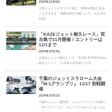
2024年10月9日
人気ジェットがズラリと並び、実物を間近に見る
ことができる 『湘南合同中古艇フェア』 が11月3
日(日……
「KAZEジェット耐久レース」宮
古島で11月開催！エントリーは
11/1まで
2024年10月3日
人気のジェット耐久レース 「KAZE JETSKI Enjoy
耐久イベント」 が今年も宮古島で11月……
千葉のジェットスラローム大会
『M-1グランプリ』 11/17 初戦開
催
2024年10月1日
千葉のジェット販売店：エムジーマリーン主催の
「M-1 グランプリ」 のシーズンがやってまいりま