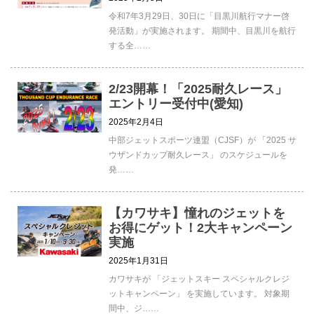
令和7年3月29日、30日に「目黒川航行マナー啓
発活動」が実施されます。 期間中、目黒川を航行
する全……
2/23開幕！「2025耐久レース」
エントリー受付中(愛知)
2025年2月4日
中部ジェットスポーツ連盟（CJSF）が 「2025 サ
ウザンドカップ耐久レース」 のスケジュールを
発……
【カワサキ】憧れのジェットを
お得にゲット！2大キャンペーン
実施
2025年1月31日
カワサキが 「ジェットスキー スペシャルクレジ
ットキャンペーン」 を実施しています。 対象期
間中、ジ……