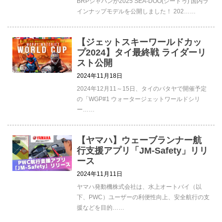
BRPジャパンが2025 SEA-DOO(シードゥ) 国内ラ
インナップモデルを公開しました！ 202……
【ジェットスキーワールドカッ
プ2024】タイ最終戦 ライダーリ
スト公開
2024年11月18日
2024年12月11～15日、タイのパタヤで開催予定
の「WGP#1 ウォータージェットワールドシリ
ー……
【ヤマハ】ウェーブランナー航
行支援アプリ「JM-Safety」リリ
ース
2024年11月11日
ヤマハ発動機株式会社は、水上オートバイ（以
下、PWC）ユーザーの利便性向上、安全航行の支
援などを目的……