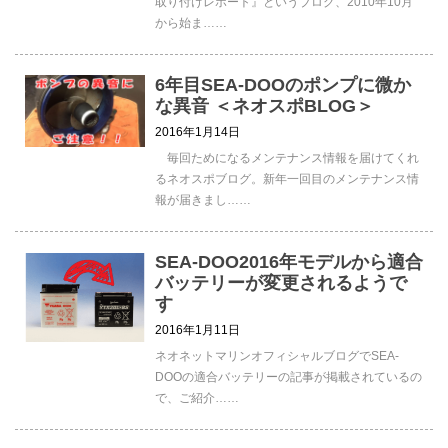
取り付けレポート』というブログ、2010年10月
から始ま……
6年目SEA-DOOのポンプに微か
な異音 ＜ネオスポBLOG＞
2016年1月14日
毎回ためになるメンテナンス情報を届けてくれ
るネオスポブログ。新年一回目のメンテナンス情
報が届きまし……
SEA-DOO2016年モデルから適合
バッテリーが変更されるようで
す
2016年1月11日
ネオネットマリンオフィシャルブログでSEA-
DOOの適合バッテリーの記事が掲載されているの
で、ご紹介……