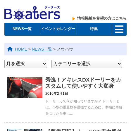
情報掲載を希望の方はこちら
NEWS一覧
イベントカレンダー
特集
HOME
>
NEWS一覧
>
ノウハウ
秀逸！アキレスDXドーリーをカ
スタムして使いやすく大変身
2016年2月1日
ドーリーって何か知っていますか？ ドーリーと
は、小型の重量物を運搬するために、車軸に車輪
をつけた台車……