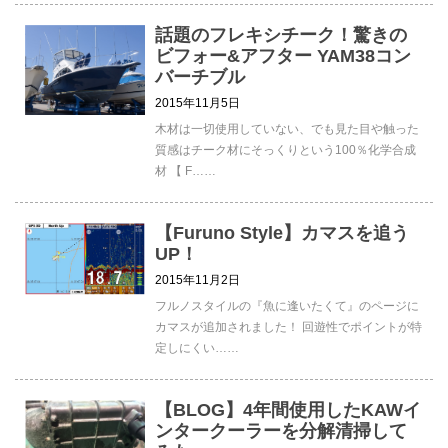
話題のフレキシチーク！驚きの
ビフォー&アフター YAM38コン
バーチブル
2015年11月5日
木材は一切使用していない、でも見た目や触った
質感はチーク材にそっくりという100％化学合成
材 【 F……
【Furuno Style】カマスを追う
UP！
2015年11月2日
フルノスタイルの『魚に逢いたくて』のページに
カマスが追加されました！ 回遊性でポイントが特
定しにくい……
【BLOG】4年間使用したKAWイ
ンタークーラーを分解清掃して