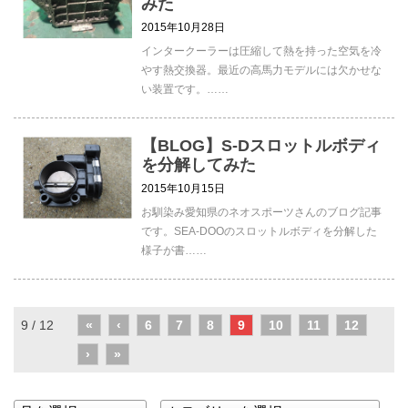
みた
2015年10月28日
インタークーラーは圧縮して熱を持った空気を冷
やす熱交換器。最近の高馬力モデルには欠かせな
い装置です。……
【BLOG】S-Dスロットルボディ
を分解してみた
2015年10月15日
お馴染み愛知県のネオスポーツさんのブログ記事
です。SEA-DOOのスロットルボディを分解した
様子が書……
9 / 12
«
‹
6
7
8
9
10
11
12
›
»