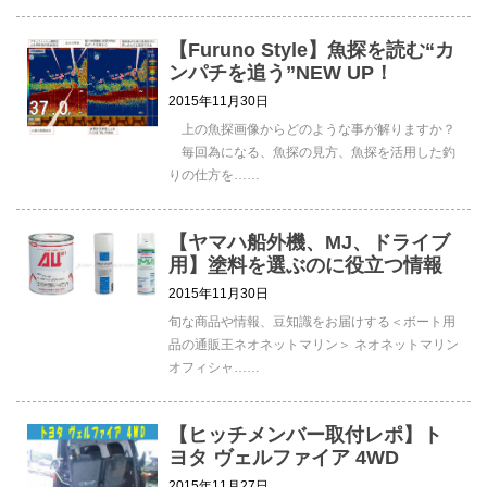
【Furuno Style】魚探を読む“カ
ンパチを追う”NEW UP！
2015年11月30日
上の魚探画像からどのような事が解りますか？
毎回為になる、魚探の見方、魚探を活用した釣
りの仕方を……
【ヤマハ船外機、MJ、ドライブ
用】塗料を選ぶのに役立つ情報
2015年11月30日
旬な商品や情報、豆知識をお届けする＜ボート用
品の通販王ネオネットマリン＞ ネオネットマリン
オフィシャ……
【ヒッチメンバー取付レポ】ト
ヨタ ヴェルファイア 4WD
2015年11月27日