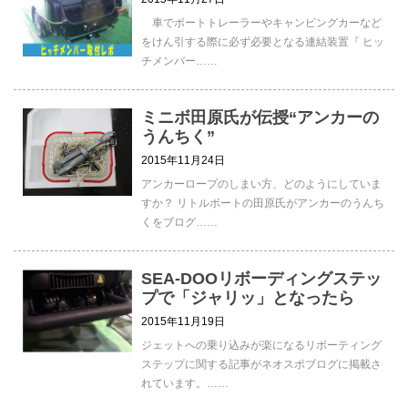
車でボートトレーラーやキャンピングカーなど
をけん引する際に必ず必要となる連結装置『 ヒッ
チメンバー……
ミニボ田原氏が伝授“アンカーの
うんちく”
2015年11月24日
アンカーロープのしまい方、どのようにしていま
すか？ リトルボートの田原氏がアンカーのうんち
くをブログ……
SEA-DOOリボーディングステッ
プで「ジャリッ」となったら
2015年11月19日
ジェットへの乗り込みが楽になるリボーティング
ステップに関する記事がネオスポブログに掲載さ
れています。……