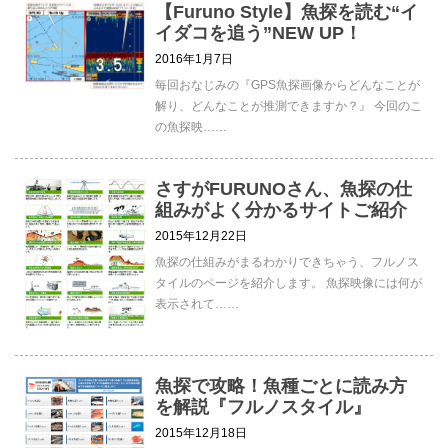
【Furuno Style】魚探を読む“イ
イダコを追う”NEW UP！
2016年1月7日
毎回おなじみの『GPS魚探画像からどんなことが
解り、どんなことが推測できますか？』 今回のこ
の魚探映……
さすがFURUNOさん、魚探の仕
組みがよく分かるサイトご紹介
2015年12月22日
魚探の仕組みがまるわかりできちゃう、フルノス
タイルのページを紹介します。 魚探映像には何が
表示されて……
魚探で攻略！魚種ごとに読み方
を解説『フルノスタイル』
2015年12月18日