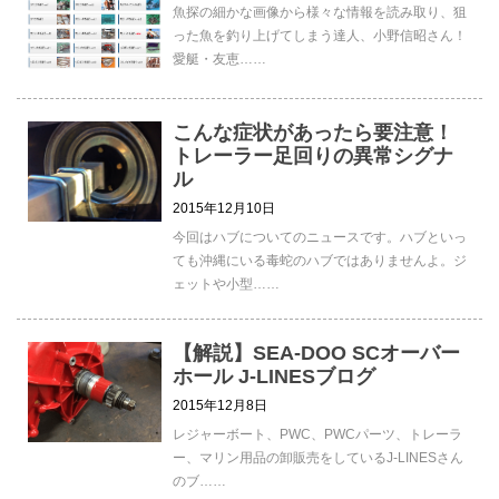
魚探の細かな画像から様々な情報を読み取り、狙
った魚を釣り上げてしまう達人、小野信昭さん！
愛艇・友恵……
こんな症状があったら要注意！
トレーラー足回りの異常シグナ
ル
2015年12月10日
今回はハブについてのニュースです。ハブといっ
ても沖縄にいる毒蛇のハブではありませんよ。ジ
ェットや小型……
【解説】SEA-DOO SCオーバー
ホール J-LINESブログ
2015年12月8日
レジャーボート、PWC、PWCパーツ、トレーラ
ー、マリン用品の卸販売をしているJ-LINESさん
のブ……