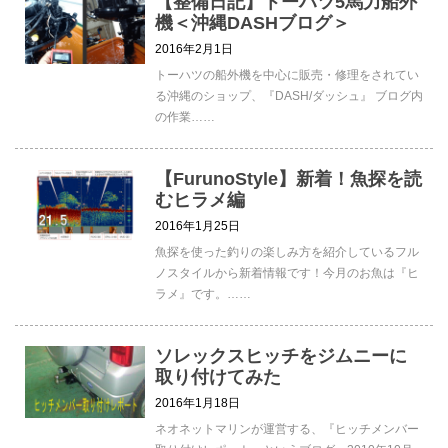
【整備日記】トーハツ5馬力船外
機＜沖縄DASHブログ＞
2016年2月1日
トーハツの船外機を中心に販売・修理をされてい
る沖縄のショップ、『DASH/ダッシュ』 ブログ内
の作業……
【FurunoStyle】新着！魚探を読
むヒラメ編
2016年1月25日
魚探を使った釣りの楽しみ方を紹介しているフル
ノスタイルから新着情報です！今月のお魚は『ヒ
ラメ』です。……
ソレックスヒッチをジムニーに
取り付けてみた
2016年1月18日
ネオネットマリンが運営する、『ヒッチメンバー