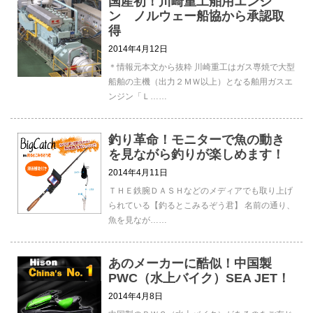
国産初！川崎重工舶用エンジ
ン ノルウェー船協から承認取
得
2014年4月12日
＊情報元本文から抜粋 川崎重工はガス専焼で大型
船舶の主機（出力２ＭＷ以上）となる舶用ガスエ
ンジン「Ｌ……
釣り革命！モニターで魚の動き
を見ながら釣りが楽しめます！
2014年4月11日
ＴＨＥ鉄腕ＤＡＳＨなどのメディアでも取り上げ
られている【釣るとこみるぞう君】 名前の通り、
魚を見なが……
あのメーカーに酷似！中国製
PWC（水上バイク）SEA JET！
2014年4月8日