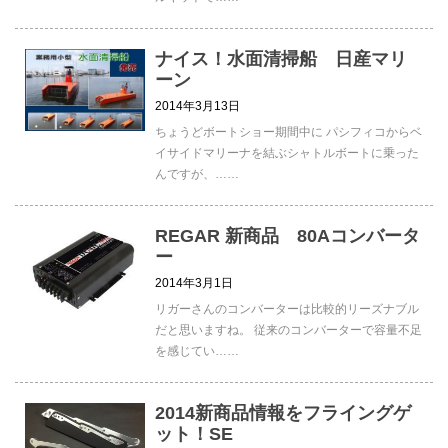
ナイス！水面清掃船 日産マリ
ーン
2014年3月13日
ちょうどボートショー期間中に パシフィコからベ
イサイドマリーナを結ぶシャトルボートに乗った
んですが、……
REGAR 新商品 80Aコンバータ
ー
2014年3月1日
リガーさんのコンバーターは比較的リーズナブル
だと思いますね。 従来のコンバーターで容量不足
を感じてい……
2014新商品情報をフライングゲ
ット！SE