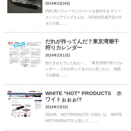
2014年2月24日
PWC用パフォーマンスパーツを製作する サトー
エンジニアリングさんが、 3月初旬完成予定のカ
タログ紙……
だれが作ってんだ？東京湾潮干
狩りカレンダー
2014年2月13日
知りませんでしたねえ～、 「東京湾潮干狩りカレ
ンダー」 だれが作ってるのかと思ったら、 海図
でお馴染……
WHITE “HOT” PRODUCTS ホ
ワイトぉぉぉ!?
2014年2月3日
2014年、HOT PRODUCTS（USA）は、 WHITE
HOT PRODUCTS と題して、……