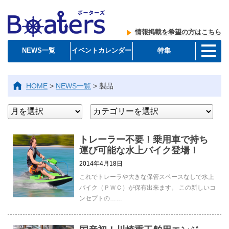
情報掲載を希望の方はこちら
NEWS一覧
イベントカレンダー
特集
HOME
>
NEWS一覧
>
製品
トレーラー不要！乗用車で持ち
運び可能な水上バイク登場！
2014年4月18日
これでトレーラや大きな保管スペースなしで水上
バイク（ＰＷＣ）が保有出来ます。 この新しいコ
ンセプトの……