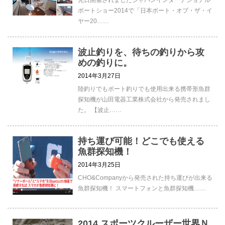
ボートショー2014で「日本ボート・オブ・ザ・イ
ヤー20……
波止釣りを、待ちの釣りから攻
めの釣りに。
2014年3月27日
陸釣りでもボート釣りでも使用出来る携帯形魚群
探知機が山田電器工業株式会社から発売されまし
た。 【波止……
持ち運び可能！どこでも使える
魚群探知機！
2014年3月25日
CHO&Companyから発売された持ち運びが出来る
魚群探知機！ スマートフォンと魚群探知機……
2014 スポーツクルーザー世界Ｎ