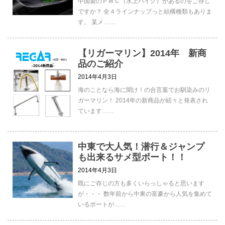
中国製のＰＷＣ（水上バイク）があるのをご存じ
ですか？ 全４ラインナップっと結構種類もありま
す。 某メ……
【リガーマリン】2014年 新商
品のご紹介
2014年4月3日
海のことなら海に聞け！の合言葉でお馴染みのリ
ガーマリン！ 2014年の新商品が続々と発表され
ています……
中東で大人気！潜行＆ジャンプ
も出来るサメ型ボート！！
2014年4月3日
既にご存じの方も多くいらっしゃると思います
が・・・ 数年前から中東の富豪から人気を集めて
いるボートが……