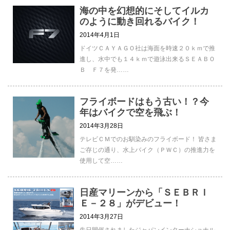
海の中を幻想的にそしてイルカ
のように動き回れるバイク！
2014年4月1日
ドイツＣＡＹＡＧＯ社は海面を時速２０ｋｍで推
進し、水中でも１４ｋｍで遊泳出来るＳＥＡＢＯ
Ｂ Ｆ７を発……
フライボードはもう古い！？今
年はバイクで空を飛ぶ！
2014年3月28日
テレビＣＭでのお馴染みのフライボード！ 皆さま
ご存じの通り、水上バイク（ＰＷＣ）の推進力を
使用して空……
日産マリーンから「ＳＥＢＲＩ
Ｅ－２８」がデビュー！
2014年3月27日
先日開催されましたジャパンインターナショナル