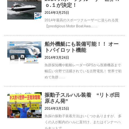
ｏ.１が決定！
2014年3月25日
2014年最高のスポーツクルーザーに送られる賞
【prestigious Motor Boat Awa……
船外機艇にも装備可能！！ オー
トパイロット機能
2014年3月24日
魚群探知機や船舶レーダーGPSから医療機器まで
幅広い分野で活躍されている古野電気！ 世界で初
めて魚群……
振動子スルハル装着 “リトボ田
原さん発”
2014年3月15日
魚探の振動子装着方法はいくつかありますが、 多
くの人が船内のハルに直付け、またはインナーハ
ルキットで……