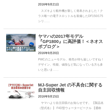
2016年9月21日
スズキより船外機が新しく発表されました！ク
ラス唯一の電子スロットルを装備したDF150/175
シリ……
ヤマハの2017年モデル
『GP1800』に高評価！＜ネオス
ポブログ＞
2016年9月20日
PWCのニューモデル、発売が待ち遠しいですね！
デザイン、性能、値段など気になっている方も多
いと思いま……
MJ-Super Jet の不具合に関する
自主回収情報
2016年9月15日
ヤマハより自主回収のお知らせです。 【製品名
（型式名）】 F4D型ウォータービークル 【通称