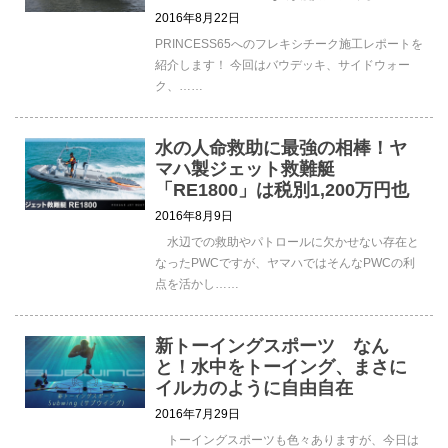
2016年8月22日
PRINCESS65へのフレキシチーク施工レポートを
紹介します！ 今回はバウデッキ、サイドウォー
ク、……
水の人命救助に最強の相棒！ヤ
マハ製ジェット救難艇
「RE1800」は税別1,200万円也
2016年8月9日
水辺での救助やパトロールに欠かせない存在と
なったPWCですが、ヤマハではそんなPWCの利
点を活かし……
新トーイングスポーツ なん
と！水中をトーイング、まさに
イルカのように自由自在
2016年7月29日
トーイングスポーツも色々ありますが、今日は