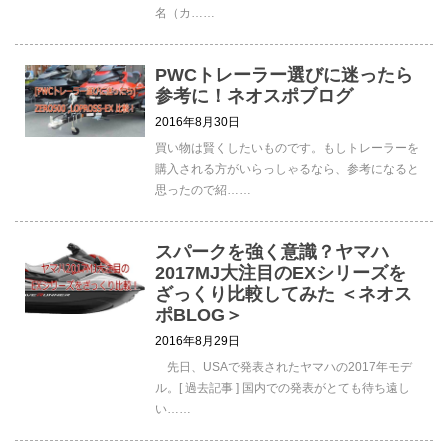
名（カ……
PWCトレーラー選びに迷ったら
参考に！ネオスポブログ
2016年8月30日
買い物は賢くしたいものです。もしトレーラーを
購入される方がいらっしゃるなら、参考になると
思ったので紹……
スパークを強く意識？ヤマハ
2017MJ大注目のEXシリーズを
ざっくり比較してみた ＜ネオス
ポBLOG＞
2016年8月29日
先日、USAで発表されたヤマハの2017年モデ
ル。[ 過去記事 ] 国内での発表がとても待ち遠し
い……