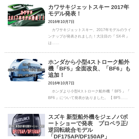
カワサキジェットスキー 2017年
モデル発表！
2016年10月7日
カワサキジェットスキー、2017年モデルのライ
ンナップが発表されました！大注目の『 SX-R 』
は……
ホンダから小型4ストローク船外
機「BF5」全面改良、「BF6」も
追加！
2016年10月7日
ホンダより小型4ストローク船外機『 BF5 』『
BF6 』について発表がありました。 【 BF5……
スズキ 新型船外機をジェノバボ
ートショーで発表 プロペラ正/
逆回転統合モデル
「DF175AP/DF150AP」