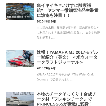
魚イキイキ “いけすに酸素補
給” ヤンマー微細気泡発生装置
に漁協も注目！！
2016年8月26日
主に活魚水槽、養殖場で薬浴時、活魚運搬船など
に利用される『微細気泡発生装置』。 金魚や熱帯
魚を飼育す……
速報！YAMAHA MJ 2017モデル
一挙紹介（英文） ＜米ウォータ
ークラフトジャーナル＞
2016年8月24日
YAMAHA 2017年モデルが 『The Water Craft
Journal』 で公開されまし……
本物のチークそっくり！合成チ
ーク材『フレキシチーク』で
PRINCESS65が素敵に変身！