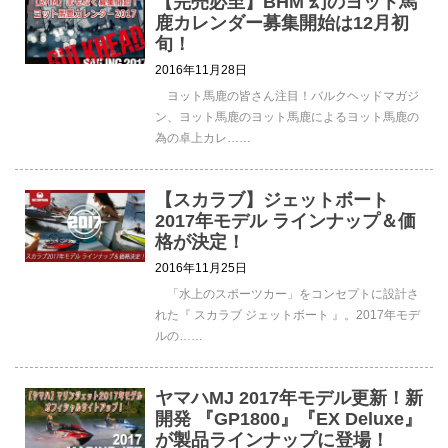
【完売必至】BHM 幻のヨット馬
鹿カレンダー募集開始は12月初
旬！
2016年11月28日
ヨット馬鹿の皆さん注目！バルクヘッドマガジ
ン、ヨット馬鹿のヨット馬鹿によるヨット馬鹿の
為の卓上カレ……
【スカラブ】ジェットボート
2017年モデル ラインナップ＆価
格が決定！
2016年11月25日
「水上のスポーツカー」をコンセプトに設計さ
れた『 スカラブ ジェットボート 』。2017年モデ
ルの……
ヤマハMJ 2017年モデル更新！新
開発 『GP1800』『EX Deluxe』
が製品ラインナップに登場！