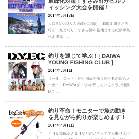
過疎化対策！すさみ町がビルフ
ィッシング大会を開催！
2014年5月13日
人口約5,000人の過疎化に悩む、和歌山県すさみ
町が一丸となり、すさみ港を基地とする紀伊半島
枯木灘海……
釣りを通じて学ぶ！[ DAIWA
YOUNG FISHING CLUB ]
2014年5月1日
リール、ロッド、釣り用品を扱う釣り具の総合メ
ーカー、DAIWA(ダイワ)が行っているクラブ活動
D.Y……
釣り革命！モニターで魚の動き
を見ながら釣りが楽しめます！
2014年4月11日
ＴＨＥ鉄腕ＤＡＳＨなどのメディアでも取り上げ