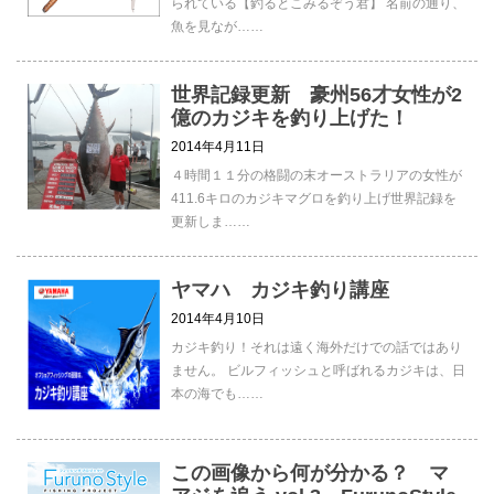
られている【釣るとこみるぞう君】 名前の通り、
魚を見なが……
世界記録更新 豪州56才女性が2
億のカジキを釣り上げた！
2014年4月11日
４時間１１分の格闘の末オーストラリアの女性が
411.6キロのカジキマグロを釣り上げ世界記録を
更新しま……
ヤマハ カジキ釣り講座
2014年4月10日
カジキ釣り！それは遠く海外だけでの話ではあり
ません。 ビルフィッシュと呼ばれるカジキは、日
本の海でも……
この画像から何が分かる？ マ