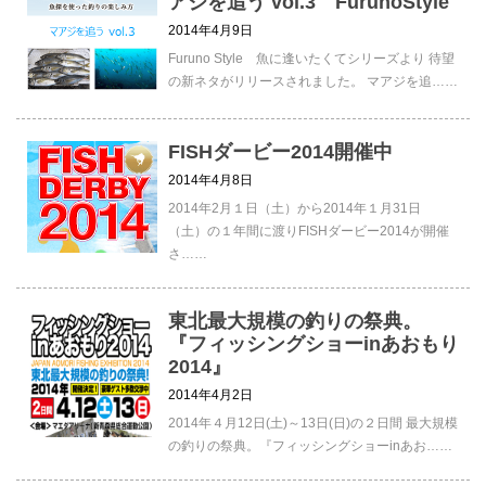
アジを追う vol.3 FurunoStyle
2014年4月9日
Furuno Style 魚に逢いたくてシリーズより 待望
の新ネタがリリースされました。 マアジを追……
FISHダービー2014開催中
2014年4月8日
2014年2月１日（土）から2014年１月31日
（土）の１年間に渡りFISHダービー2014が開催
さ……
東北最大規模の釣りの祭典。
『フィッシングショーinあおもり
2014』
2014年4月2日
2014年４月12日(土)～13日(日)の２日間 最大規模
の釣りの祭典。『フィッシングショーinあお……