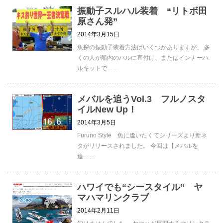
振動子スルハル装着 “リトボ田
原さん発”
2014年3月15日
魚探の振動子装着方法はいくつかありますが、 多
くの人が船内のハルに直付け、またはインナーハ
ルキットで……
メバルを追うVol.3 フルノスタ
イルNew Up！
2014年3月5日
Furuno Style 魚に逢いたくてシリーズより新ネ
タがリリースされました。 今回は【メバルを
追……
ハワイでも“シースタイル” ヤ
マハマリンクラブ
2014年2月11日