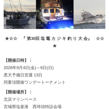
★☆☆ 『 第30回 塩 竈 カ ジ キ 釣 り 大 会』 ☆☆
★
【開催日時】：
2026年9月4日(金)～6日(日)
悪天予備日翌週 13日
同要項開催ワンデートーナメント
【開催場所】：
北浜マリンベース
宮城県塩釜港 西埠頭特設会場