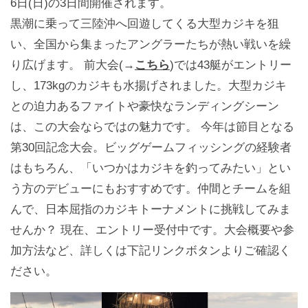
6日(日)の3日間開催されます。
黒潮に乗って三陸沖へ回遊してくる大型カジキを狙
い、全国から集まったアングラーたちが熱い戦いを繰
り広げます。 前大会(→
こちら
)では43艇がエントリー
し、173kgのカジキも水揚げされました。大型カジキ
との迫力あるファイトや豪快なランディングシーン
は、この大会ならではの魅力です。 今年は節目となる
第30回記念大会。ビッグゲームフィッシングの経験者
はもちろん、「いつかはカジキを釣ってみたい」とい
う方のデビューにもおすすめです。仲間とチームを組
んで、日本屈指のカジキトーナメントに挑戦してみま
せんか？ 現在、エントリー受付中です。大会概要や参
加方法など、詳しくは下記リンクボタンよりご確認く
ださい。