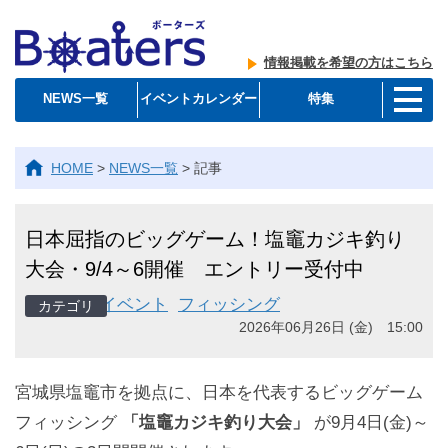
情報掲載を希望の方はこちら
NEWS一覧
イベントカレンダー
特集
HOME
>
NEWS一覧
>
記事
日本屈指のビッグゲーム！塩竈カジキ釣り
大会・9/4～6開催 エントリー受付中
イベント
フィッシング
2026年06月26日 (金) 15:00
宮城県塩竈市を拠点に、日本を代表するビッグゲーム
フィッシング
「塩竈カジキ釣り大会」
が9月4日(金)～