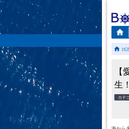
HO
【
生
海から