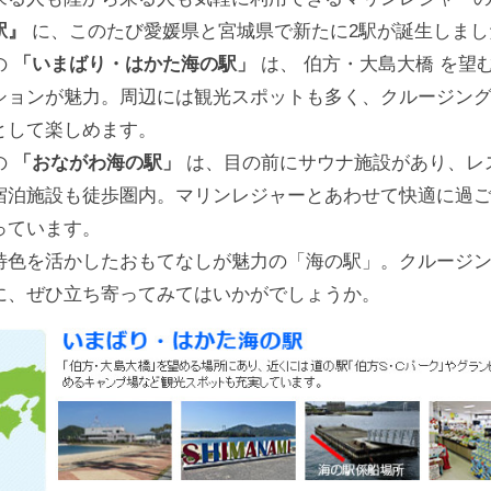
駅』
に、このたび愛媛県と宮城県で新たに2駅が誕生しまし
の
「いまばり・はかた海の駅」
は、 伯方・大島大橋 を望
ションが魅力。周辺には観光スポットも多く、クルージン
として楽しめます。
の
「おながわ海の駅」
は、目の前にサウナ施設があり、レ
宿泊施設も徒歩圏内。マリンレジャーとあわせて快適に過
っています。
特色を活かしたおもてなしが魅力の「海の駅」。クルージ
に、ぜひ立ち寄ってみてはいかがでしょうか。