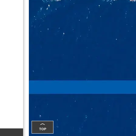
︿
TOP