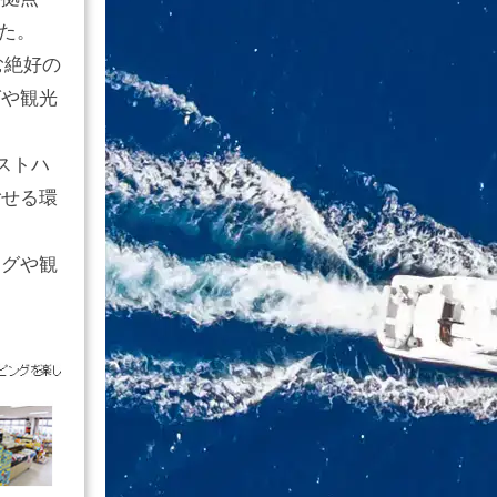
た。
む絶好の
グや観光
ストハ
ごせる環
ングや観