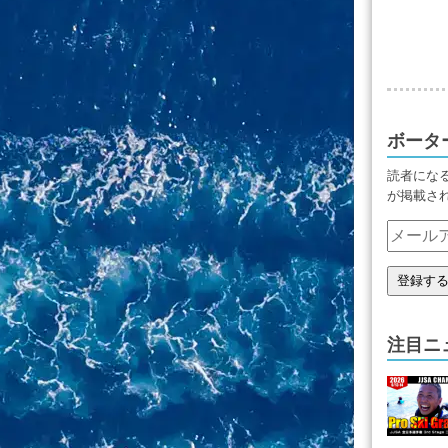
ボータ
読者にな
が掲載さ
注目ニ