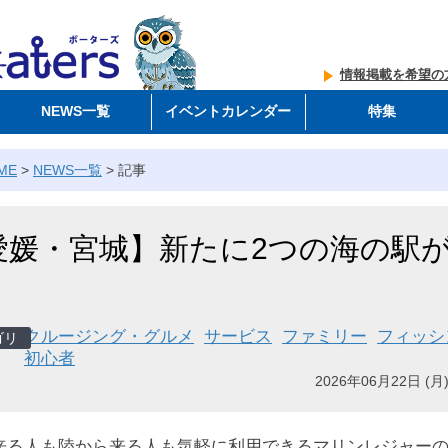
情報掲載を希望の
NEWS一覧
イベントカレンダー
特集
ME
>
NEWS一覧
>
記事
愛媛・宮城】新たに2つの海の駅
！
クルージング・グルメ
サービス
ファミリー
フィッシ
初心者
2026年06月22日 (月)
来る人も陸から来る人も気軽に利用できるマリンレジャー