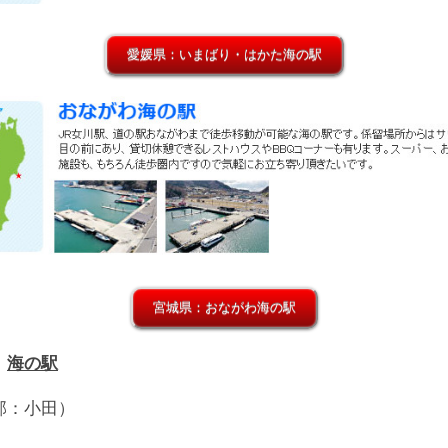
愛媛県：いまばり・はかた海の駅
宮城県：おながわ海の駅
：
海の駅
部：小田）