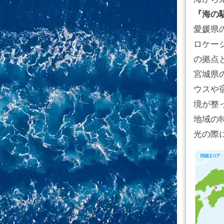
『海の
愛媛県
ロケー
の拠点
宮城県
ウスや
境が整
地域の
光の際