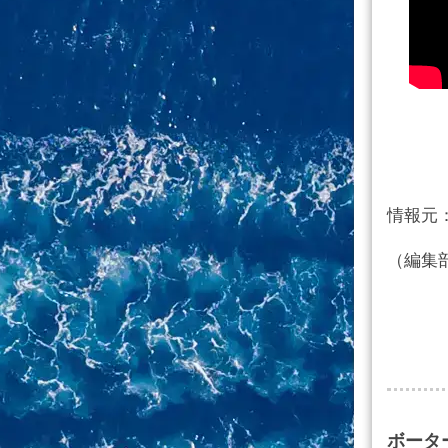
情報元
（編集
ボータ