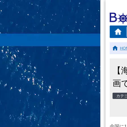
HO
【
画
全国に