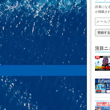
読者にな
が掲載さ
注目ニ