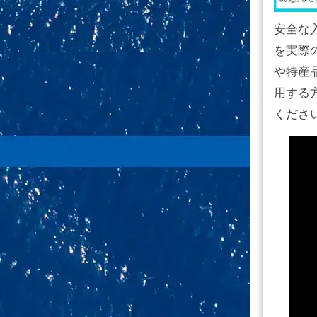
安全な
を実際
や特産
用する
くださ