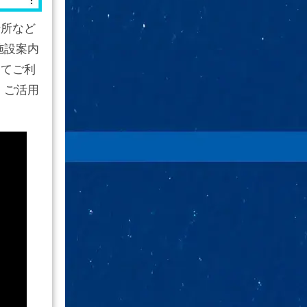
場所など
施設案内
めてご利
、ご活用