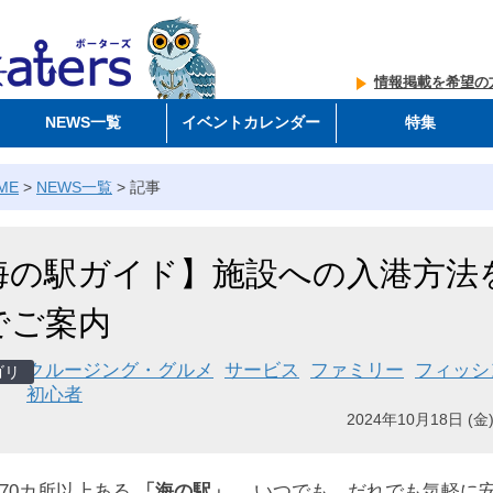
情報掲載を希望の
NEWS一覧
イベントカレンダー
特集
ME
>
NEWS一覧
>
記事
海の駅ガイド】施設への入港方法
でご案内
クルージング・グルメ
サービス
ファミリー
フィッシ
初心者
2024年10月18日 (金)
170カ所以上ある
「海の駅」
。いつでも、だれでも気軽に