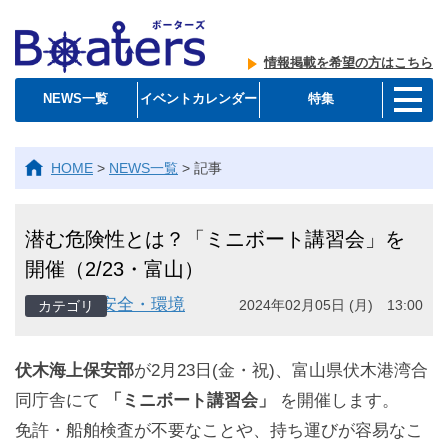
情報掲載を希望の方はこちら
NEWS一覧
イベントカレンダー
特集
HOME
>
NEWS一覧
>
記事
潜む危険性とは？「ミニボート講習会」を
開催（2/23・富山）
安全・環境
2024年02月05日 (月) 13:00
伏木海上保安部
が2月23日(金・祝)、富山県伏木港湾合
同庁舎にて
「ミニボート講習会」
を開催します。
免許・船舶検査が不要なことや、持ち運びが容易なこ