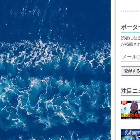
ボータ
読者にな
が掲載さ
注目ニ