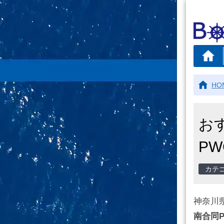
HO
お
PW
神奈川
南合同