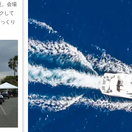
意。会場
クして
じっくり