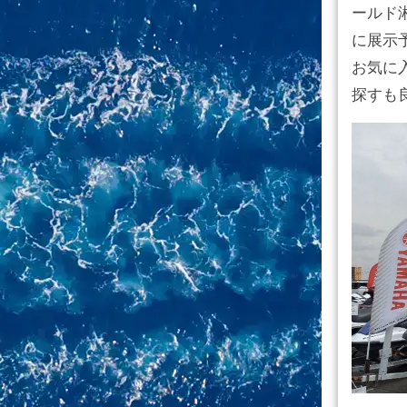
ールド
に展示
お気に
探すも