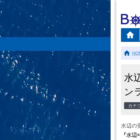
HO
水
ンラ
水辺の安
『水辺