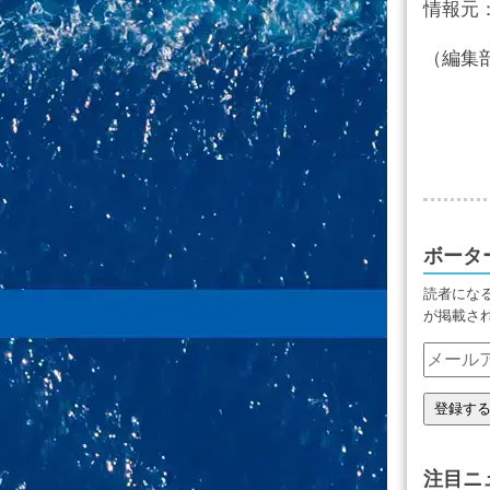
情報元
（編集
ボータ
読者にな
が掲載さ
注目ニ