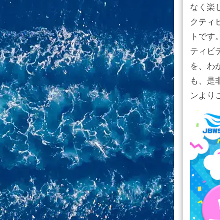
なく楽
クティ
トです
ティビ
を、わ
も、是
ンより