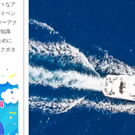
様々なア
ンイベン
ターアク
や知識
ために
ンクボタ