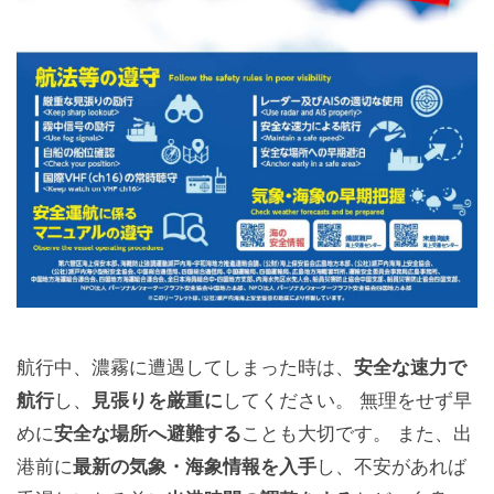
航行中、濃霧に遭遇してしまった時は、
安全な速力で
航行
し、
見張りを厳重に
してください。 無理をせず早
めに
安全な場所へ避難する
ことも大切です。 また、出
港前に
最新の気象・海象情報を入手
し、不安があれば