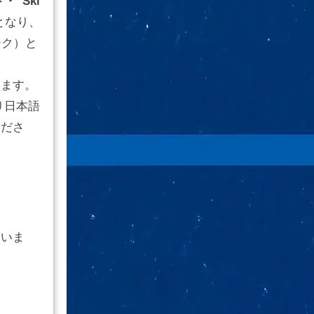
・“Ski
となり、
ーク）と
います。
り日本語
くださ
ていま