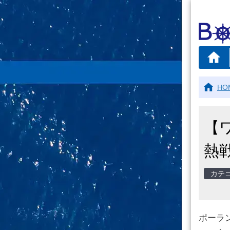
HO
【
熱
ポーラ