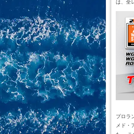
は、全
プロラ
メド・