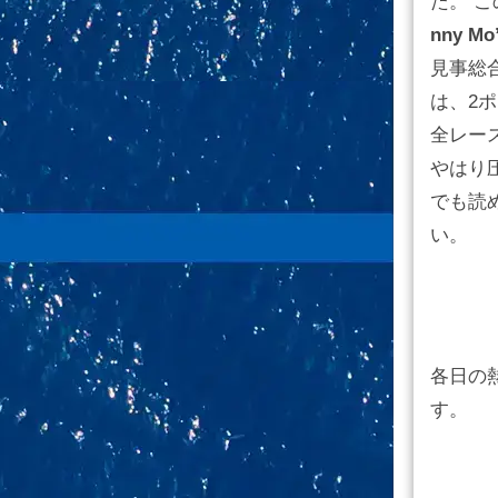
た。 
nny 
見事総
は、2
全レー
やはり
でも読
い。
各日の
す。