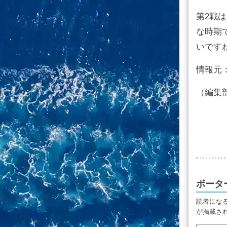
第2戦
な時期
いです
情報元
（編集
ボータ
読者にな
が掲載さ