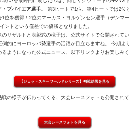
この戦いを最終的に制したのは、同じくクウェートの
モハメド
Mo”・ブバイエア選手
。 第3ヒートで1位、第4ヒートでは2位
合1位を獲得！2位のマーカス・ヨルゲンセン選手（デンマ
ポイントという僅差での優勝となりました。
スのリザルトと表彰式の様子は、公式サイトで公開されて
圧倒的にヨーロッパ勢選手の活躍が目立ちますね。 今期よ
めるようになった公式ニュース、以下リンクよりお楽しみ
【ジェットスキーワールドシリーズ】初戦結果を見る
熱戦の様子が伝わってくる、大会レースフォトも公開され
大会レースフォトを見る