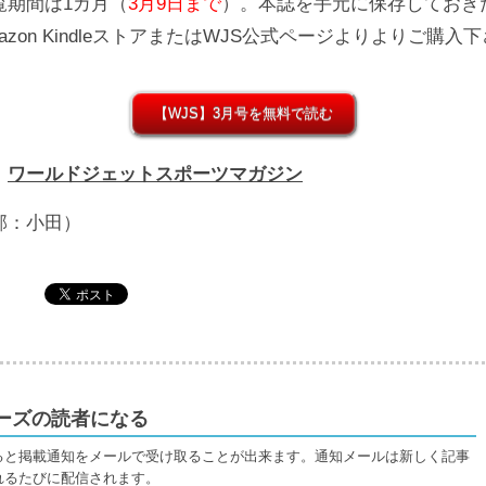
覧期間は1カ月（
3月9日まで
）。本誌を手元に保存しておき
azon KindleストアまたはWJS公式ページよりよりご購入
【WJS】3月号を無料で読む
：
ワールドジェットスポーツマガジン
部：小田）
ーズの読者になる
ると掲載通知をメールで受け取ることが出来ます。通知メールは新しく記事
れるたびに配信されます。