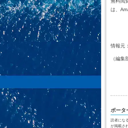
無料閲
は、Am
情報元
（編集
ボータ
読者にな
が掲載さ