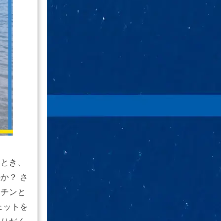
たとき、
か？ さ
キチンと
ェットを