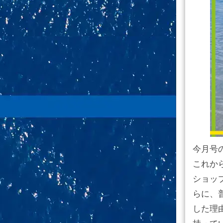
今月号
これか
ショッ
らに、
した理