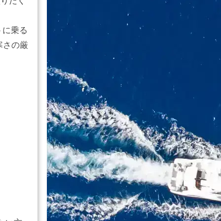
盛りだく
トに乗る
寒さの厳