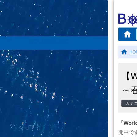
HO
【
～
『World
開中で