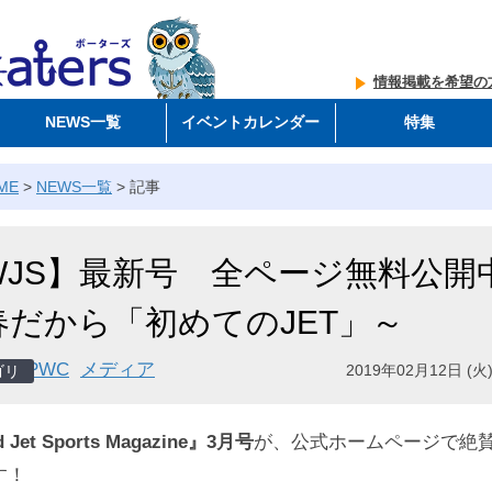
情報掲載を希望の
NEWS一覧
イベントカレンダー
特集
ME
>
NEWS一覧
>
記事
WJS】最新号 全ページ無料公開
春だから「初めてのJET」～
PWC
メディア
2019年02月12日 (火)
 Jet Sports Magazine』3月号
が、公式ホームページで絶
す！