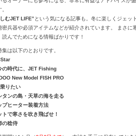
いるオーナーにも参考になる、非常に有益なアドバイスが
す。
むJET LIFE”
という気になる記事も。冬に楽しくジェッ
秘密兵器や必須アイテムなどが紹介されています。 まさに
、読んでためになる情報ばかりです！
特集は以下のとおりです。
Star
の時代に、JET Fishing
OO New Model FISH PRO
に乗りたい
シタンの島・天草の海を走る
ップヒーター装着方法
ットで寒さを吹き飛ばせ！
師の稔侍