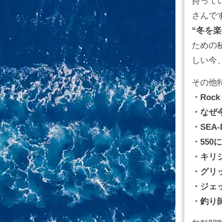
持って
さんで
“冬を楽し
ための
しい今
その他
・Rock 
・なぜ今
・SEA-D
・550
・キリ
・グリ
・ジェ
・釣り