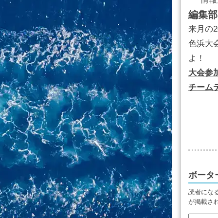
編集部
来月の2
色浜大
よ！
大会参
チーム
ボータ
読者にな
が掲載さ