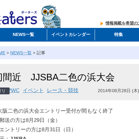
情報掲載を希望の
NEWS一覧
イベントカレンダー
特集
ME
>
NEWS一覧
>
記事
切間近 JJSBA二色の浜大会
PWC
イベント
レース・競技
2014年08月28日 (木)
5大阪二色の浜大会エントリー受付が間もなく終了
郵送の方は8月29日（金）
エントリーの方は8月31日（日）
元：
JJSBA