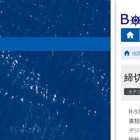
HO
締
R-
書類
デジ
情報