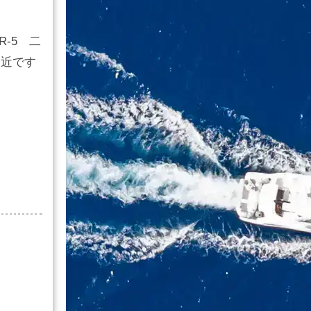
R-5 二
間近です