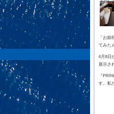
「お姫
てみた
4月8
展示さ
『PRI
す。私