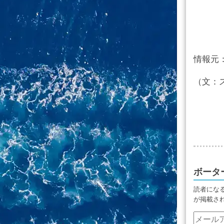
情報元
（文：
ボータ
読者にな
が掲載さ