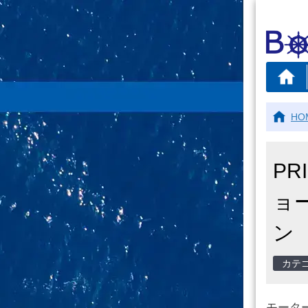
HO
PR
ョ
ン
モータ