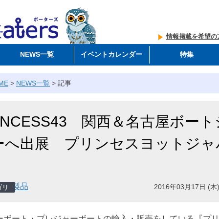
情報掲載を希望の
NEWS一覧
イベントカレンダー
特集
ME
>
NEWS一覧
>
記事
INCESS43 関西＆名古屋ボート
ーへ出展 プリンセスヨットジャ
製品
2016年03月17日 (木)
ーボート・プレジャーボートの輸入・販売をしている『プ