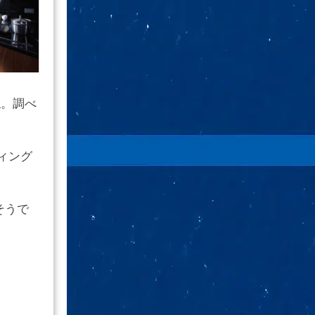
ね。調べ
ィング
そうで