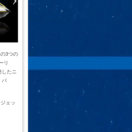
の3つの
ーリ
発したニ
 パ
ンジェッ