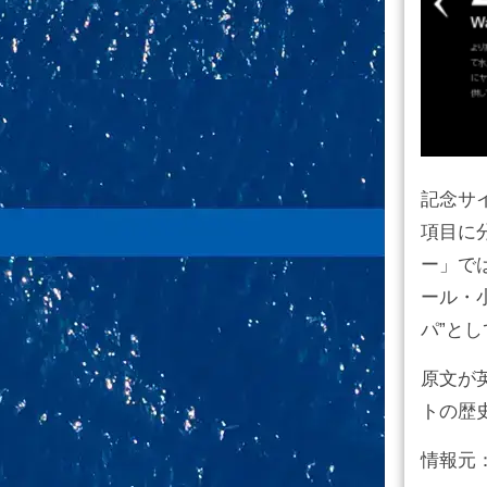
記念サ
項目に分
ー」で
ール・小
パ”と
原文が
トの歴
情報元