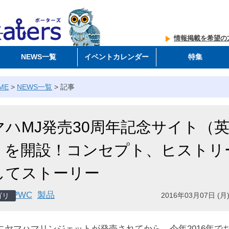
情報掲載を希望の
NEWS一覧
イベントカレンダー
特集
ME
>
NEWS一覧
>
記事
マハMJ発売30周年記念サイト（
）を開設！コンセプト、ヒストリ
してストーリー
PWC
製品
2016年03月07日 (月)
6年にヤマハマリンジェットが発売されてから、今年2016年で