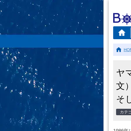
HO
ヤ
文
そ
198