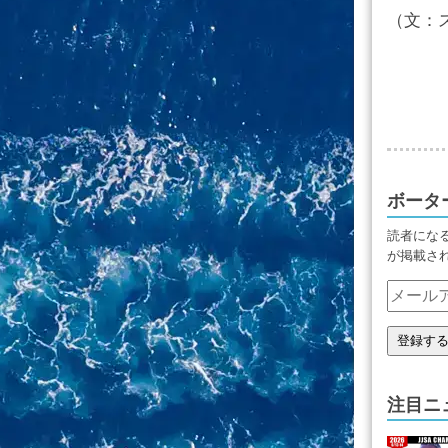
（文：
ボータ
読者にな
が掲載さ
注目ニ