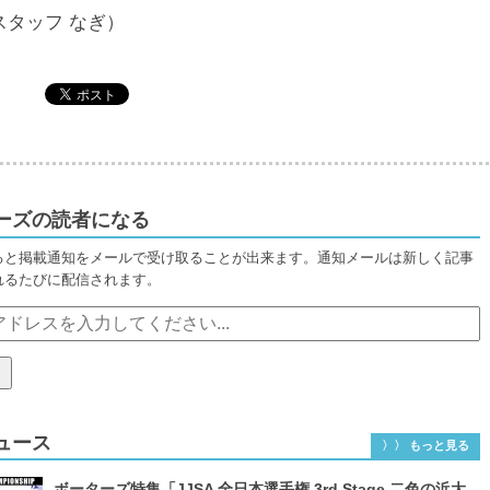
スタッフ なぎ）
ーズの読者になる
ると掲載通知をメールで受け取ることが出来ます。通知メールは新しく記事
れるたびに配信されます。
ュース
〉〉 もっと見る
ボーターズ特集「JJSA 全日本選手権 3rd Stage 二色の浜大