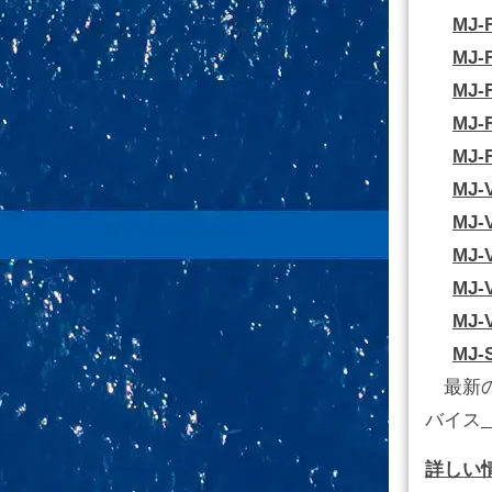
MJ-
MJ-
MJ-
MJ-F
MJ-
MJ-
MJ-
MJ-V
MJ-
MJ-V
MJ-
最新の
バイス
詳しい