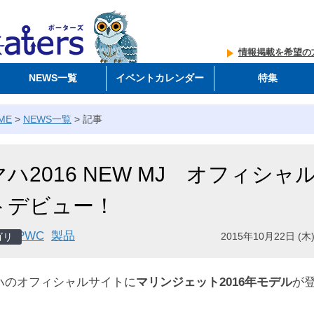
情報掲載を希望の
NEWS一覧
イベントカレンダー
特集
ME
>
NEWS一覧
>
記事
ハ2016 NEW MJ オフィシャ
トデビュー！
PWC
製品
2015年10月22日 (木)
のオフィシャルサイトに
マリンジェット2016年モデル
が