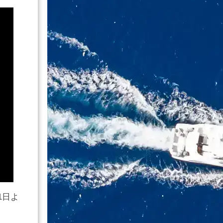
1日よ
。