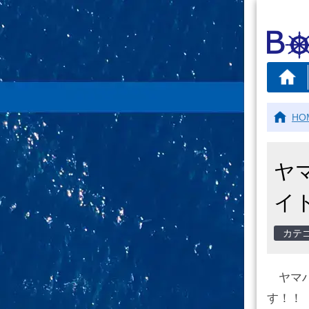
HO
ヤマ
イ
ヤマハ
す！！