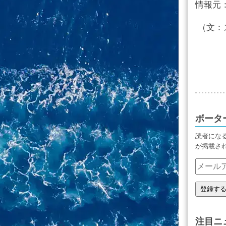
情報元
（文：
ボータ
読者にな
が掲載さ
注目ニ